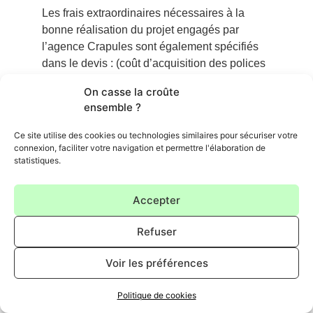
Les frais extraordinaires nécessaires à la
bonne réalisation du projet engagés par
l’agence Crapules sont également spécifiés
dans le devis : (coût d’acquisition des polices
typographiques, des photographies ou
On casse la croûte
illustrations issues de banques d’images , ou
ensemble ?
déplacements professionnels, achats de
logiciels spécifiques, …) ainsi que le coût de
Ce site utilise des cookies ou technologies similaires pour sécuriser votre
toute prestation supplémentaire et/ou
connexion, faciliter votre navigation et permettre l'élaboration de
statistiques.
imprévue demandée par le client en cours de
mission. Ces frais seront facturés au client, en
sus.
Accepter
Le client pourra bénéficier de réductions de
Refuser
prix, remises et ristournes, en fonction du
nombre et de la fréquence, des services
Voir les préférences
commandées, ou de la régularité de ses
commandes de Services, dans les conditions
Politique de cookies
et selon les modalités fixées par l’Agence